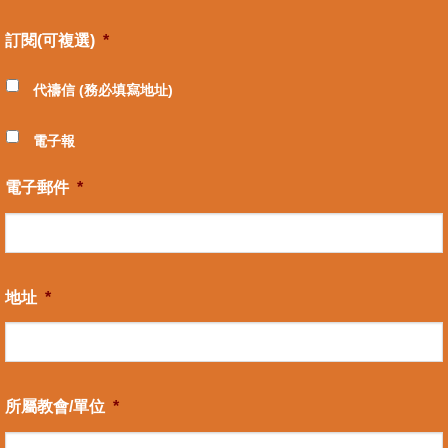
訂閱(可複選)
*
代禱信 (務必填寫地址)
電子報
電子郵件
*
地址
*
所屬教會/單位
*