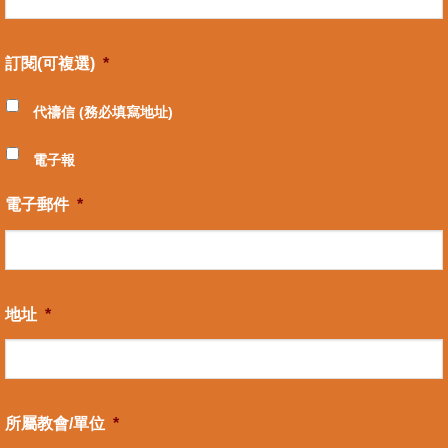
訂閱(可複選)
*
代禱信 (務必填寫地址)
電子報
電子郵件
*
地址
*
所屬教會/單位
*