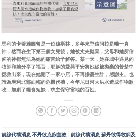
馬利的卡蒂雅圖曾是一位穆斯林，多年來堅信阿拉是唯一真
神，然而在生下第三個女兒後，她被丈夫拋棄，父母和她所信
仰的神都無法為她的痛苦給予解答。某一天，她在城中遇見的
牧師和她分享了福音，耶穌的愛與平安將她從被拋棄的苦楚中
拯救出來，現在她開了一家小店，不再擔憂生計，感謝主。也
請為馬利北部面臨的危機代禱，今年尼日河大洪水造成作物歉
收，加劇了糧食短缺，求主保守當地的百姓。
前線代禱消息 不丹彼克煦宣教
前線代禱消息 蘇丹彼得牧師及