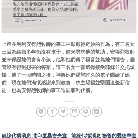
上帝在馬利安得烈牧師的事工中彰顯祂奇妙的作為，有三名女
士因為結婚多年仍沒有孩子，前來尋求他的幫助，安得烈牧師
並未保證她們會有小孩，他和她們傳了福音並為她們禱告，儘
管沒有得到想要的答案，這三名女士卻選擇接受耶穌並交托煩
惱，過了一段時間之後，神將她們渴望許久的孩子賜給了她
們，現在她們滿懷感謝來到教會，求主賜福並堅固這些新信
徒，也為安得烈牧師的事工進展順利代禱。
前線代禱消息 北印度桑吉夫宣
前線代禱消息 祕魯的愛德華宣