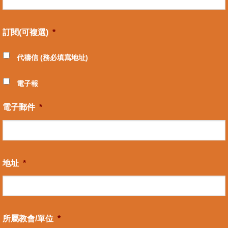
訂閱(可複選)
*
代禱信 (務必填寫地址)
電子報
電子郵件
*
地址
*
所屬教會/單位
*