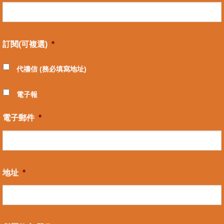
訂閱(可複選)
*
代禱信 (務必填寫地址)
電子報
電子郵件
*
地址
*