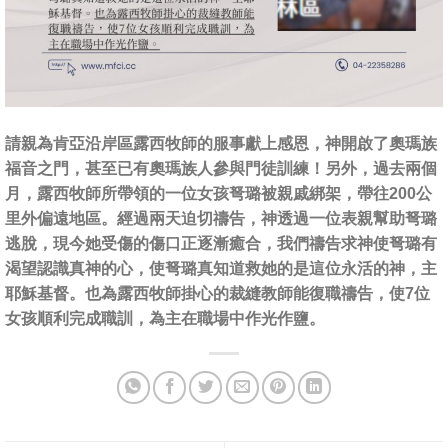
請親為肯亞沿岸區露西牧師的服事獻上感恩，神開啟了奧瑪族
福音之門，甚至已有奧瑪族人參與門徒訓練！另外，過去兩個
月，露西牧師所帶領的一位女孩弩璐被親戚綁架，帶往200公
里外偏遠地區。經過兩天迫切禱告，神透過一位表親幫助弩璐
逃脫，現今她受傷的傷口正逐漸癒合，我們禱告求神使弩璐有
渴望認識真神的心，使弩璐真知道救她的是這位永活的神，主
耶穌基督。也為露西牧師掛心的裁縫教師能復職禱告，使7位
女孩順利完成職訓，為主在職場中作光作鹽。