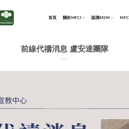
首頁
關於MFCI
認識M2M
MF
前線代禱消息 盧安達團隊