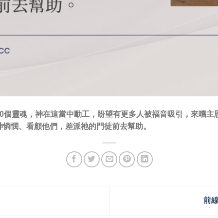
10個靈魂，神在這當中動工，盼望有更多人被福音吸引，來嚐主
神憐憫、看顧他們，差派祂的門徒前去幫助。
前