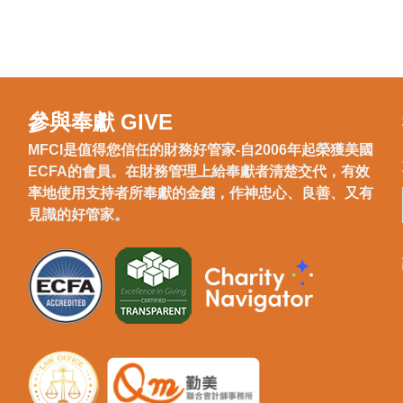
參與奉獻 GIVE
MFCI是值得您信任的財務好管家-自2006年起榮獲美國
ECFA的會員。在財務管理上給奉獻者清楚交代，有效
率地使用支持者所奉獻的金錢，作神忠心、良善、又有
見識的好管家。