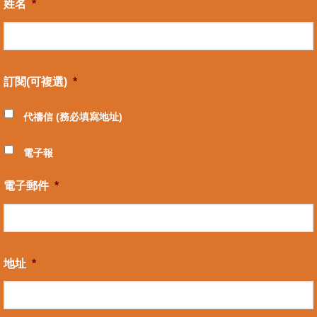
姓名
*
訂閱(可複選)
*
代禱信 (務必填寫地址)
電子報
電子郵件
*
地址
*