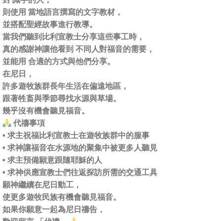
則使用 當地語言撰寫的文字教材，
並搭配聖經故事進行教導。
當我們聽到比利宣教士分享這些事工時，
真的感謝神讓他看到 不同人對福音的需要，
並能用 合適的方式與他們分享。
在尼日，
許多遊牧族群長年生活在偏遠地區，
跟著牲畜與季節尋找水源與草場。
幾乎沒有機會聽見福音。
代禱事項
• 求主祝福比利宣教士在遊牧族群中的服事
• 求神讓福音在水源地的聚集中被更多人聽見
• 求主預備願意跟隨耶穌的人
• 求神供應宣教士們往返探訪所需的交通工具
願神繼續在尼日動工，
使更多遊牧民族有機會聽見福音。
如果你願意一起為尼日禱告，