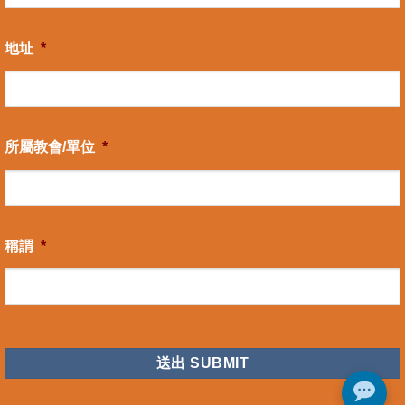
地址
*
所屬教會/單位
*
稱謂
*
CAPTCHA