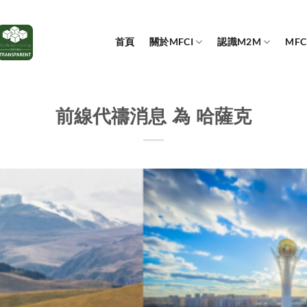
首頁
關於MFCI
認識M2M
MF
前線代禱消息 為 哈薩克