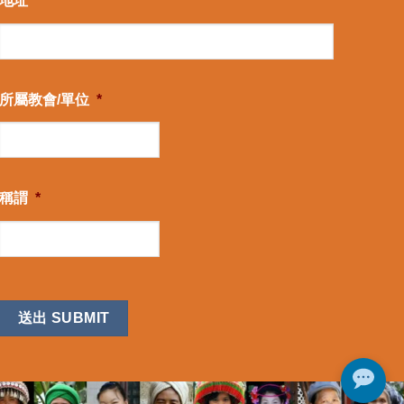
地址
*
所屬教會/單位
*
稱謂
*
CAPTCHA