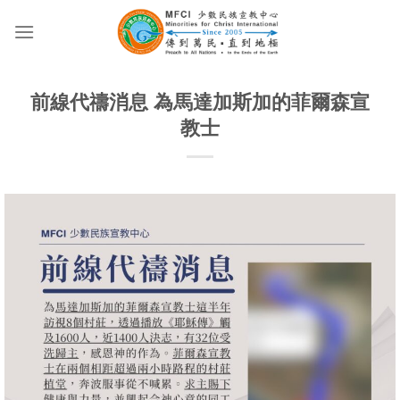
Skip
to
content
前線代禱消息 為馬達加斯加的菲爾森宣
教士