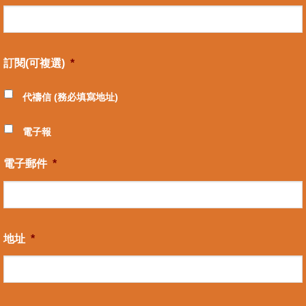
訂閱(可複選)
*
代禱信 (務必填寫地址)
電子報
電子郵件
*
地址
*