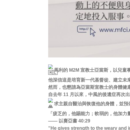
馬利的 M2M 宣教士亞當斯，以兒
他深信這是培育新一代基督徒、建立未
然而，也懇請為亞當斯宣教士的身體健
自去年 11 月以來，中風的後遺症再
求主親自醫治與恢復他的身體，並預
「疲乏的，他賜能力；軟弱的，他加力
—— 以賽亞書 40:29
“He gives strength to the weary and 