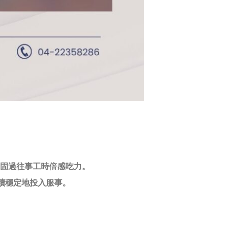
鞏固過往事工時倍感吃力。
續穩定地投入服事。