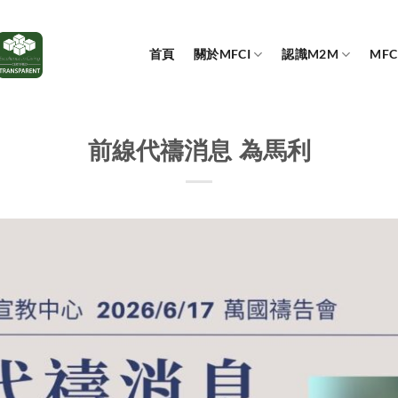
首頁
關於MFCI
認識M2M
MF
前線代禱消息 為馬利