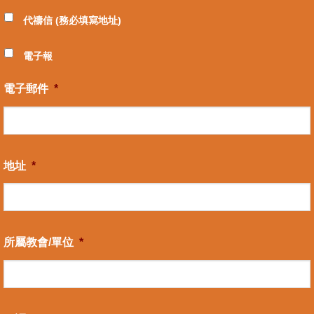
代禱信 (務必填寫地址)
電子報
電子郵件
*
地址
*
所屬教會/單位
*