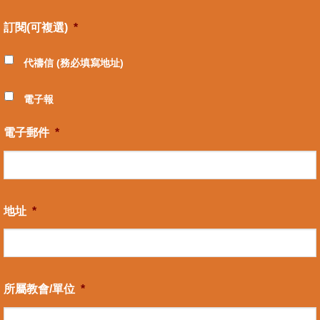
訂閱(可複選)
*
代禱信 (務必填寫地址)
電子報
電子郵件
*
地址
*
所屬教會/單位
*