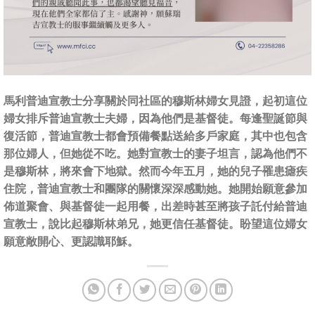
馬利普迪宣教士分享關於同社區的穆斯林婦女見證，起初這位
婦女排斥普迪宣教士夫婦，因為他們是基督徒。每逢聖誕節與
復活節，普迪宣教士都會預備餐點送給多戶家庭，其中也包含
那位婦人，但她從不吃。她對宣教士的妻子坦言，認為他們不
是穆斯林，將來會下地獄。然而今年五月，她的兒子罹患瘧疾
住院，普迪宣教士和團隊的關懷深深感動她。她開始願意參加
佈道聚會、與基督徒一起用餐，出差時甚至將孩子託付給普迪
宣教士，說比起穆斯林弟兄，她更信任基督徒。盼望這位婦女
願意敞開心、更認識耶穌。