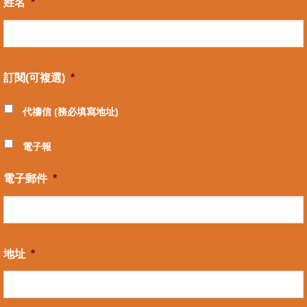
姓名
*
訂閱(可複選)
*
代禱信 (務必填寫地址)
電子報
電子郵件
*
地址
*