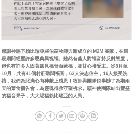
感謝神賜下賴比瑞亞羅伯茲牧師與新成立的 M2M 團隊，在這
段期間經歷許多恩典與祝福。雖然有些人對福音持反對態度，
但也有許多人因著聽見福音而蒙福，並甘心接受主。從8月至
10月，共有41個村莊聽聞福音，62人決志信主，16人接受洗
禮，我們為此滿心向神獻上感恩！牧師與團隊也舉辦了為期兩
天的禁食禱告會，為靈魂得救守望祈求。願神使團隊結出豐盛
的福音果子，大大賜福賴比瑞亞的人民。