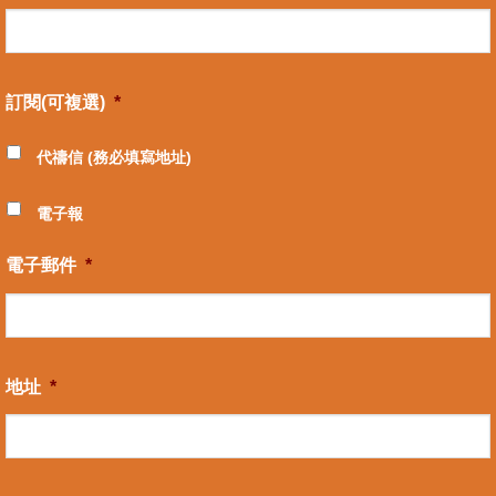
訂閱(可複選)
*
代禱信 (務必填寫地址)
電子報
電子郵件
*
地址
*