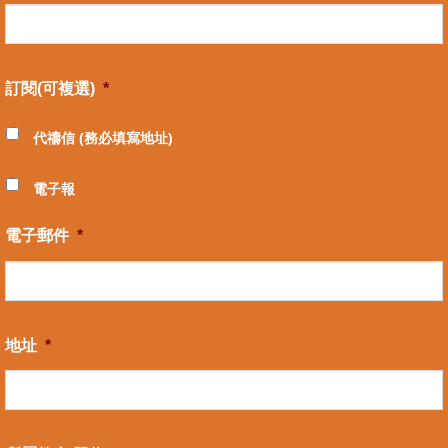
訂閱(可複選)
*
代禱信 (務必填寫地址)
電子報
電子郵件
*
地址
*