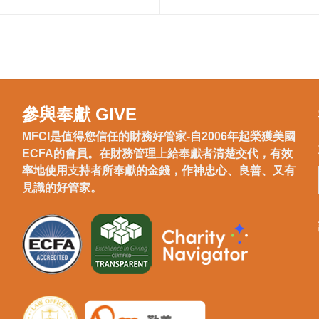
參與奉獻 GIVE
MFCI是值得您信任的財務好管家-自2006年起榮獲美國
ECFA的會員。在財務管理上給奉獻者清楚交代，有效
率地使用支持者所奉獻的金錢，作神忠心、良善、又有
見識的好管家。