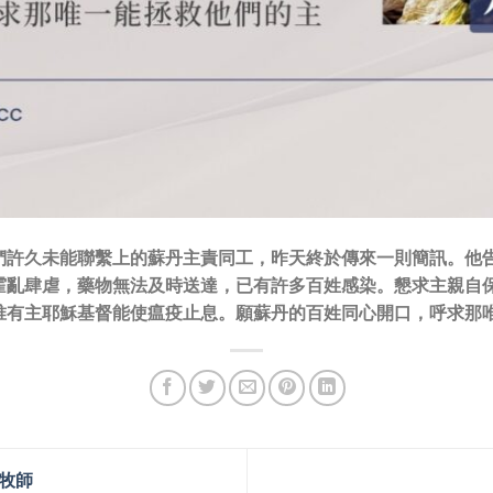
們許久未能聯繫上的蘇丹主責同工，昨天終於傳來一則簡訊。他
霍亂肆虐，藥物無法及時送達，已有許多百姓感染。懇求主親自
唯有主耶穌基督能使瘟疫止息。願蘇丹的百姓同心開口，呼求那唯
牧師