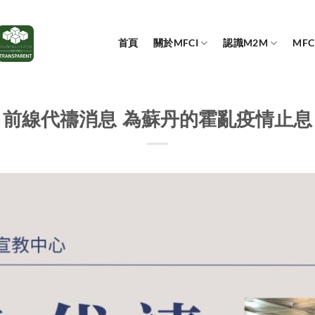
首頁
關於MFCI
認識M2M
MF
前線代禱消息 為蘇丹的霍亂疫情止息