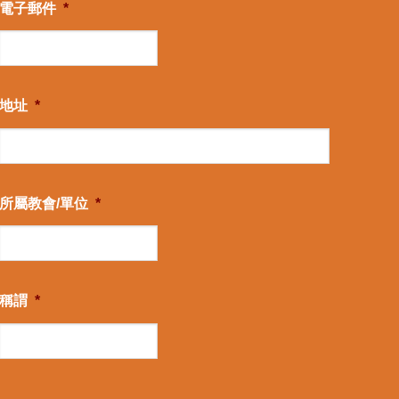
電子郵件
*
地址
*
所屬教會/單位
*
稱謂
*
CAPTCHA