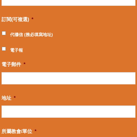
訂閱(可複選)
*
代禱信 (務必填寫地址)
電子報
電子郵件
*
地址
*
所屬教會/單位
*