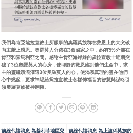
我們為肯亞黛拉宣教士所服事的奧羅莫族群在救恩上的大突破
向主獻上感恩。奧羅莫人分佈在3個國家之中，約有5%分佈在
肯亞和索馬利亞之間。感謝主肯亞海岸線的黛拉宣教士近期突
破了3位奧羅莫人的心房，使耶穌的救恩臨到他們生命中，求
主的靈繼續澆灌這3位奧羅莫人的心，使渴慕真理的靈在他們
心中燃起，更求神賜給黛拉宣教士各樣傳福音的智慧與謀略引
領奧羅莫族被神翻轉。
前線代禱消息 為基利菲地區兒
前線代禱消息 為上波科莫族的