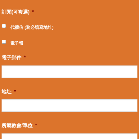
訂閱(可複選)
*
代禱信 (務必填寫地址)
電子報
電子郵件
*
地址
*
所屬教會/單位
*