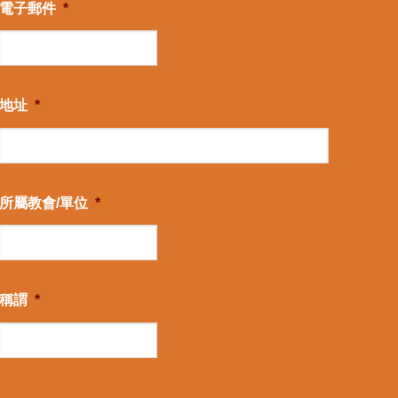
電子郵件
*
地址
*
所屬教會/單位
*
稱謂
*
CAPTCHA