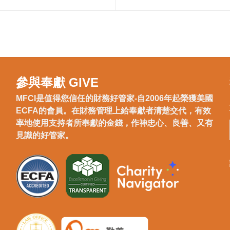
參與奉獻 GIVE
MFCI是值得您信任的財務好管家-自2006年起榮獲美國
ECFA的會員。在財務管理上給奉獻者清楚交代，有效
率地使用支持者所奉獻的金錢，作神忠心、良善、又有
見識的好管家。