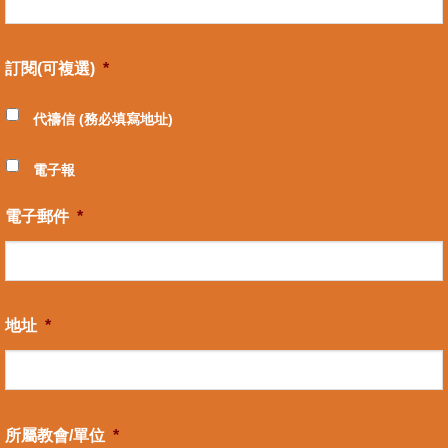
訂閱(可複選)
*
代禱信 (務必填寫地址)
電子報
電子郵件
*
地址
*
所屬教會/單位
*