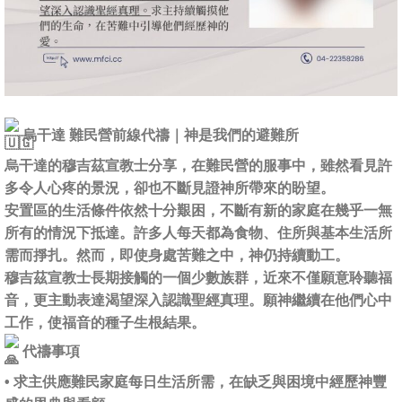
烏干達 難民營前線代禱｜神是我們的避難所
烏干達的穆吉茲宣教士分享，在難民營的服事中，雖然看見許
多令人心疼的景況，卻也不斷見證神所帶來的盼望。
安置區的生活條件依然十分艱困，不斷有新的家庭在幾乎一無
所有的情況下抵達。許多人每天都為食物、住所與基本生活所
需而掙扎。然而，即使身處苦難之中，神仍持續動工。
穆吉茲宣教士長期接觸的一個少數族群，近來不僅願意聆聽福
音，更主動表達渴望深入認識聖經真理。願神繼續在他們心中
工作，使福音的種子生根結果。
代禱事項
• 求主供應難民家庭每日生活所需，在缺乏與困境中經歷神豐