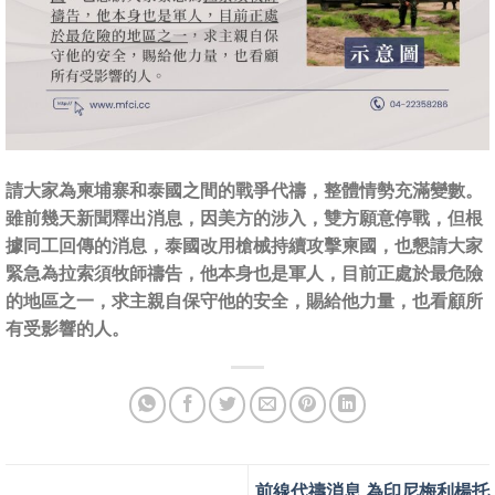
請大家為柬埔寨和泰國之間的戰爭代禱，整體情勢充滿變數。
雖前幾天新聞釋出消息，因美方的涉入，雙方願意停戰，但根
據同工回傳的消息，泰國改用槍械持續攻擊柬國，也懇請大家
緊急為拉索須牧師禱告，他本身也是軍人，目前正處於最危險
的地區之一，求主親自保守他的安全，賜給他力量，也看顧所
有受影響的人。
前線代禱消息 為印尼梅利楊托