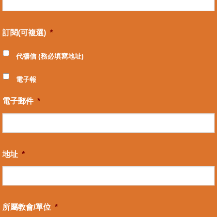
訂閱(可複選)
*
代禱信 (務必填寫地址)
電子報
電子郵件
*
地址
*
所屬教會/單位
*