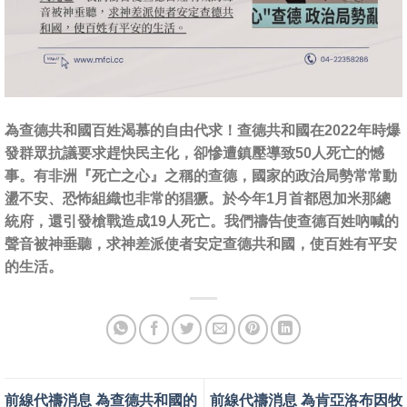
為查德共和國百姓渴慕的自由代求！查德共和國在2022年時爆
發群眾抗議要求趕快民主化，卻慘遭鎮壓導致50人死亡的憾
事。有非洲『死亡之心』之稱的查德，國家的政治局勢常常動
盪不安、恐怖組織也非常的猖獗。於今年1月首都恩加米那總
統府，還引發槍戰造成19人死亡。我們禱告使查德百姓吶喊的
聲音被神垂聽，求神差派使者安定查德共和國，使百姓有平安
的生活。
前線代禱消息 為查德共和國的
前線代禱消息 為肯亞洛布因牧