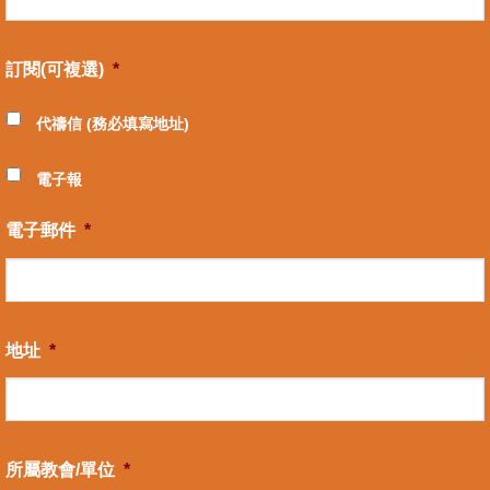
訂閱(可複選)
*
代禱信 (務必填寫地址)
電子報
電子郵件
*
地址
*
所屬教會/單位
*