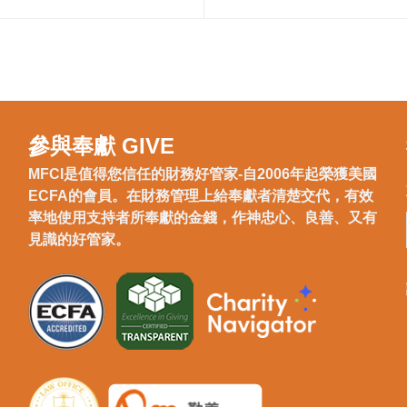
參與奉獻 GIVE
MFCI是值得您信任的財務好管家-自2006年起榮獲美國
ECFA的會員。在財務管理上給奉獻者清楚交代，有效
率地使用支持者所奉獻的金錢，作神忠心、良善、又有
見識的好管家。