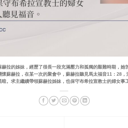
蘇赫拉的姊妹，經歷了很長一段充滿壓力和孤獨的艱難時期，她
懷蘇赫拉，在某一次的聚會中，蘇赫拉聽見馬太福音11：28
黑暗。求主繼續帶領蘇赫拉姊妹，也保守布希拉宣教士的婦女事