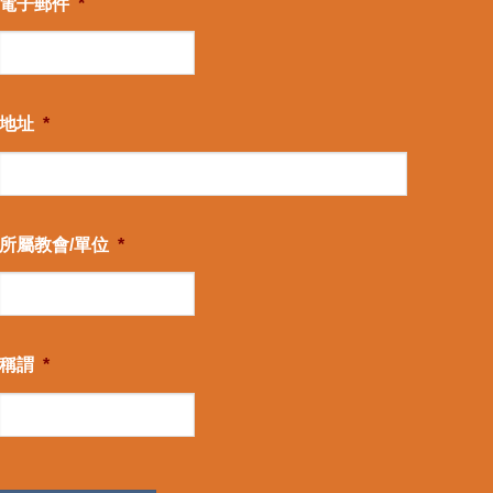
電子郵件
*
地址
*
所屬教會/單位
*
稱謂
*
CAPTCHA