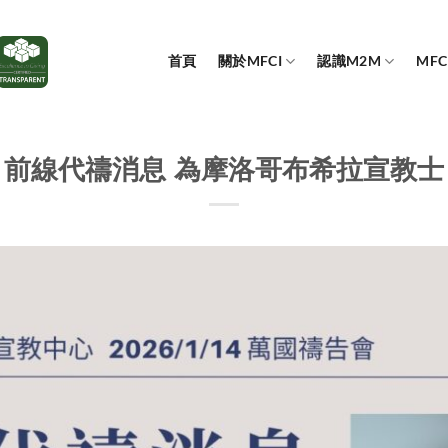
首頁
關於MFCI
認識M2M
MF
前線代禱消息 為摩洛哥布希拉宣教士