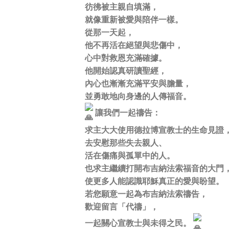
彷彿被主親自填滿，
就像重新被愛與陪伴一樣。
從那一天起，
他不再活在絕望與悲傷中，
心中對救恩充滿確據。
他開始認真研讀聖經，
內心也漸漸充滿平安與膽量，
並勇敢地向身邊的人傳福音。
讓我們一起禱告：
求主大大使用德拉博宣教士的生命見證
去安慰那些失去親人、
活在傷痛與孤單中的人。
也求主繼續打開布吉納法索福音的大門
使更多人能認識耶穌真正的愛與盼望。
若您願意一起為布吉納法索禱告，
歡迎留言「代禱」，
一起關心宣教士與未得之民。