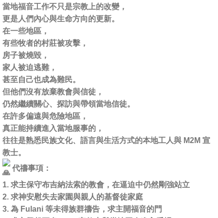
當地福音工作不只是宗教上的改變，
更是人們內心與生命方向的更新。
在一些地區，
有些牧者的村莊被攻擊，
房子被燒毀，
家人被迫逃難，
甚至自己也成為難民。
但他們沒有放棄教會與信徒，
仍然繼續關心、探訪與帶領當地信徒。
在許多偏遠與危險地區，
真正能持續進入當地服事的，
往往是熟悉民族文化、語言與生活方式的本地工人與 M2M 宣
教士。
代禱事項：
1. 求主保守布吉納法索的教會，在逼迫中仍然剛強站立
2. 求神安慰失去家園與親人的基督徒家庭
3. 為 Fulani 等未得族群禱告，求主開福音的門