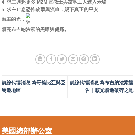
4. 求主興起更多 M2M 宣教士與當地工人進入禾場
5. 求主止息恐怖攻擊與流血，賜下真正的平安
願主的光，
照亮布吉納法索的黑暗與傷痛。
前線代禱消息 為哥倫比亞與亞
前線代禱消息 為布吉納法索禱
馬遜地區
告｜願光照進破碎之地
美國總部辦公室