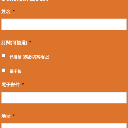
姓名
*
訂閱(可複選)
*
代禱信 (務必填寫地址)
電子報
電子郵件
*
地址
*