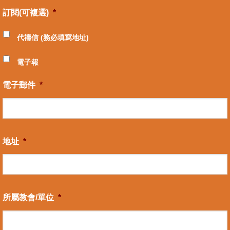
訂閱(可複選)
*
代禱信 (務必填寫地址)
電子報
電子郵件
*
地址
*
所屬教會/單位
*