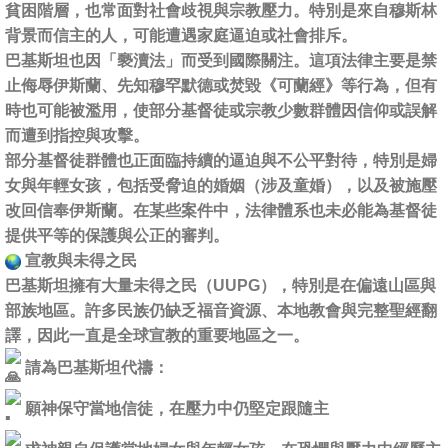
貧困階層，也常面對社會歧視與宗教壓力。特別是來自穆斯林
背景而信主的人，可能遭遇家庭逼迫或社會排斥。
巴基斯坦也因「褻瀆法」而受到國際關注。這項法律主要是禁
止侮辱伊斯蘭、先知穆罕默德或焚毀《可蘭經》等行為，但有
時也可能被濫用，使部分基督徒或宗教少數群體因信仰或誤解
而遭到指控與攻擊。
部分基督徒群體也正面臨持續的逼迫與不公平對待，特別是婦
女與年輕女孩，包括受脅迫的婚姻（涉及童婚），以及被施壓
改回信奉伊斯蘭。在某些案件中，法律體系也未必能為基督徒
提供平等的保護與公正的審判。
宣教與未得之民
巴基斯坦擁有大量未得之民（UUPG），特別是在偏遠山區與
部族地區。許多民族仍缺乏福音資源、本地教會與完整聖經翻
譯，因此一直是全球宣教的重要地區之一。
請為巴基斯坦代禱：
願神保守當地信徒，在壓力中仍堅定跟隨主