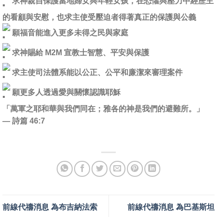
求神親自保護當地婦女與年輕女孩，在恐懼與壓力中經歷主
的看顧與安慰，也求主使受壓迫者得著真正的保護與公義
願福音能進入更多未得之民與家庭
求神賜給 M2M 宣教士智慧、平安與保護
求主使司法體系能以公正、公平和廉潔來審理案件
願更多人透過愛與關懷認識耶穌
「萬軍之耶和華與我們同在；雅各的神是我們的避難所。」
— 詩篇 46:7
前線代禱消息 為布吉納法索
前線代禱消息 為巴基斯坦