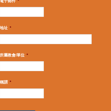
電子郵件
*
地址
*
所屬教會/單位
*
稱謂
*
CAPTCHA