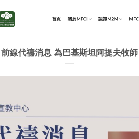
首頁
關於MFCI
認識M2M
MF
前線代禱消息 為巴基斯坦阿提夫牧師