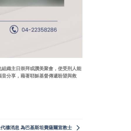
也組織主日崇拜或讚美聚會，使受刑人能
福音分享，藉著耶穌基督傳遞盼望與救
線代禱消息 為巴基斯坦費薩爾宣教士