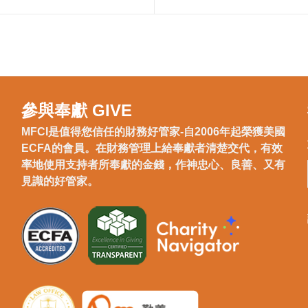
參與奉獻 GIVE
MFCI是值得您信任的財務好管家-自2006年起榮獲美國
ECFA的會員。在財務管理上給奉獻者清楚交代，有效
率地使用支持者所奉獻的金錢，作神忠心、良善、又有
見識的好管家。