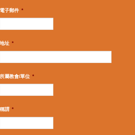
電子郵件
*
地址
*
所屬教會/單位
*
稱謂
*