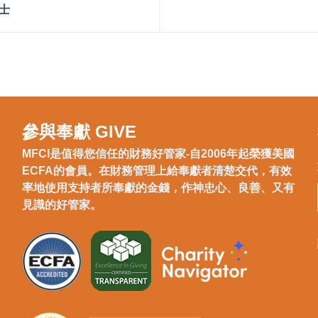
士
參與奉獻 GIVE
MFCI是值得您信任的財務好管家-自2006年起榮獲美國
ECFA的會員。在財務管理上給奉獻者清楚交代，有效
率地使用支持者所奉獻的金錢，作神忠心、良善、又有
見識的好管家。