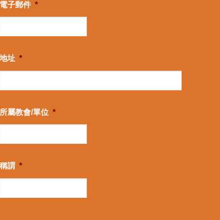
電子郵件
*
地址
*
所屬教會/單位
*
稱謂
*
CAPTCHA