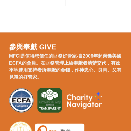
參與奉獻 GIVE
MFCI是值得您信任的財務好管家-自2006年起榮獲美國
ECFA的會員。在財務管理上給奉獻者清楚交代，有效
率地使用支持者所奉獻的金錢，作神忠心、良善、又有
見識的好管家。