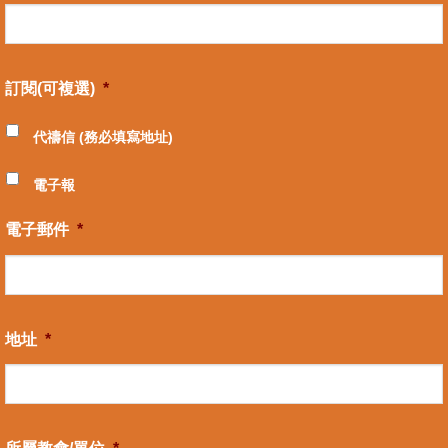
訂閱(可複選)
*
代禱信 (務必填寫地址)
電子報
電子郵件
*
地址
*