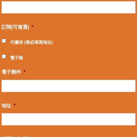
訂閱(可複選)
*
代禱信 (務必填寫地址)
電子報
電子郵件
*
地址
*