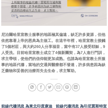
尼泊爾哈里宣教士服事的地區極其偏遠，缺乏許多資源，但他
依然靠著上帝的恩典為主做工。在這半年裡，哈里宣教士接觸
了5個村莊，與大約260人分享福音，當中有37人接受耶穌，9
人受洗。目前哈里宣教士成立了4個新團契，為7人進行門訓，
求主帶領，使他們的信仰能更加成熟。也請為哈里宣教士所服
事的地區代禱，當地的交通與醫療都不發達，許多病患因為缺
乏藥物和妥善的治療而失去生命，求主幫助。
前線代禱消息 為東北印度康迪
前線代禱消息 為印尼賈斯特宣