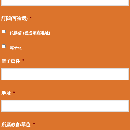
訂閱(可複選)
*
代禱信 (務必填寫地址)
電子報
電子郵件
*
地址
*
所屬教會/單位
*