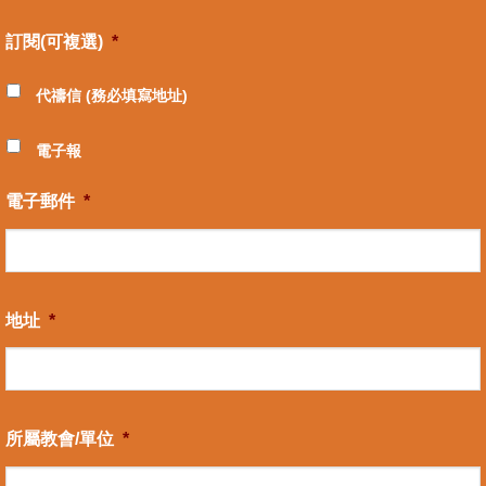
訂閱(可複選)
*
代禱信 (務必填寫地址)
電子報
電子郵件
*
地址
*
所屬教會/單位
*