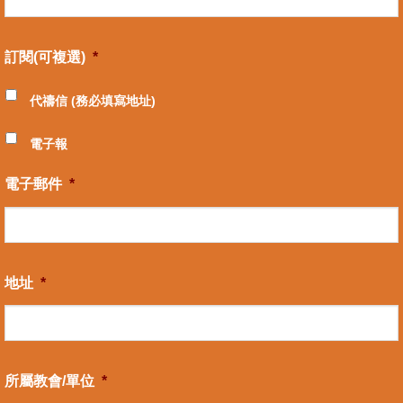
訂閱(可複選)
*
代禱信 (務必填寫地址)
電子報
電子郵件
*
地址
*
所屬教會/單位
*