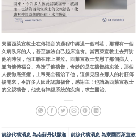
寮國西萊宣教士在傳福音的過程中經過一個村莊，那裡有一個
久病臥床的人，甚至無法自己起床進食。當西萊宣教士去拜訪
他的時候，他正躺在床上哭泣。西萊宣教士安慰了那個病人，
並向他傳福音、為按手他禱告，奇妙的是在禱告結束後，那個
人便徹底痊癒，上帝完全醫治了他，這個見證在那人的村莊傳
揚開來，令許多人因此認識福音，感謝主！也請為西萊宣教士
的父親禱告，他患有神經系統的疾病，求主醫治。
前線代禱消息 為南蘇丹以撒迦
前線代禱消息 為寮國西萊宣教