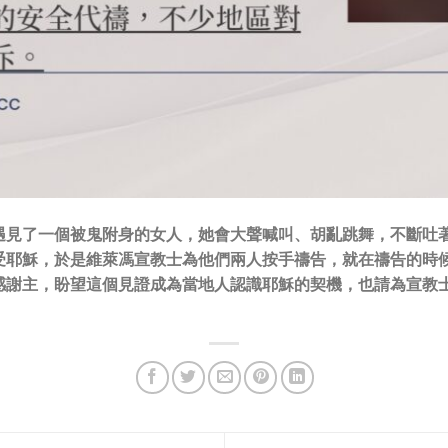
遇見了一個被鬼附身的女人，她會大聲喊叫、胡亂跳舞，不斷吐
受耶穌，於是維萊馮宣教士為他們兩人按手禱告，就在禱告的時
感謝主，盼望這個見證成為當地人認識耶穌的契機，也請為宣教