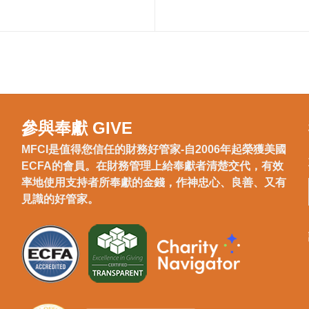
參與奉獻 GIVE
MFCI是值得您信任的財務好管家-自2006年起榮獲美國
ECFA的會員。在財務管理上給奉獻者清楚交代，有效
率地使用支持者所奉獻的金錢，作神忠心、良善、又有
見識的好管家。