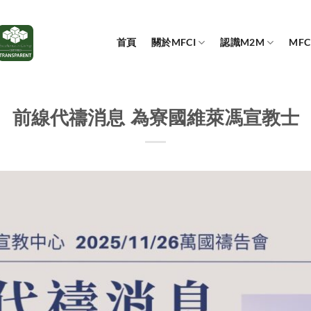
首頁
關於MFCI
認識M2M
MF
前線代禱消息 為寮國維萊馮宣教士