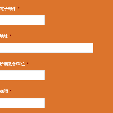
電子郵件
*
地址
*
所屬教會/單位
*
稱謂
*