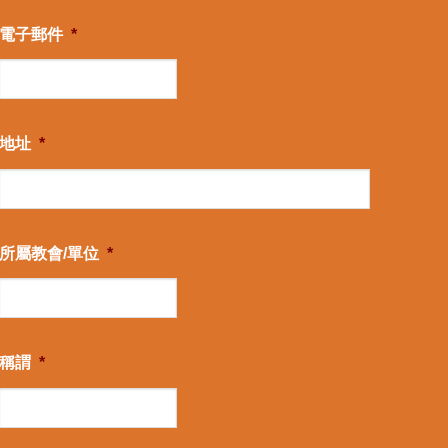
電子郵件
*
地址
*
所屬教會/單位
*
稱謂
*