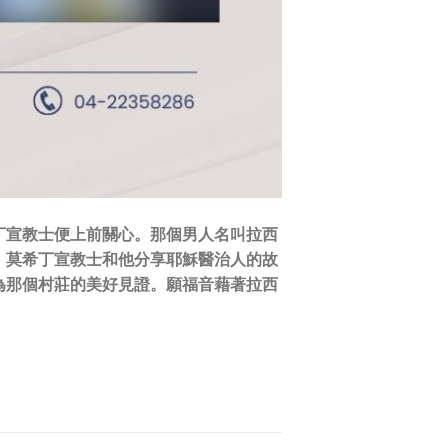
丁宣教士便上前關心。那個男人名叫拉西
。莫希丁宣教士和他分享耶穌醫治人的故
為那個村莊的美好見證。願福音藉著拉西