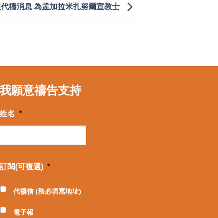
線代禱消息 為孟加拉米扎努爾宣教士
我願意禱告支持
姓名
*
訂閱(可複選)
*
代禱信 (務必填寫地址)
電子報