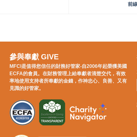
前
參與奉獻 GIVE
MFCI是值得您信任的財務好管家-自2006年起榮獲美國
ECFA的會員。在財務管理上給奉獻者清楚交代，有效
率地使用支持者所奉獻的金錢，作神忠心、良善、又有
見識的好管家。