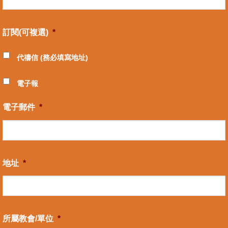
訂閱(可複選)
*
代禱信 (務必填寫地址)
電子報
電子郵件
*
地址
*
所屬教會/單位
*