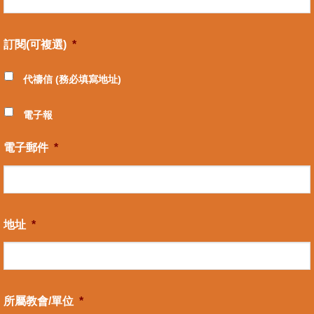
訂閱(可複選)
*
代禱信 (務必填寫地址)
電子報
電子郵件
*
地址
*
所屬教會/單位
*