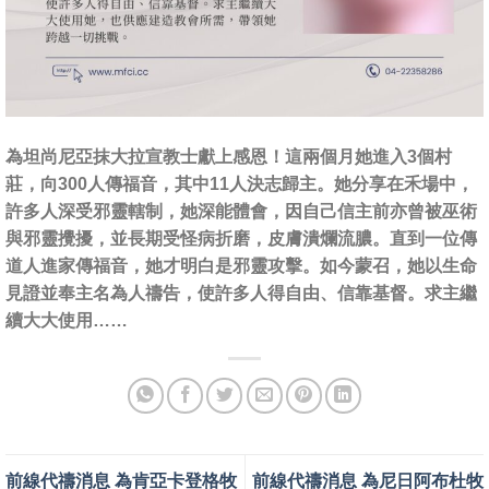
為坦尚尼亞抹大拉宣教士獻上感恩！這兩個月她進入3個村
莊，向300人傳福音，其中11人決志歸主。她分享在禾場中，
許多人深受邪靈轄制，她深能體會，因自己信主前亦曾被巫術
與邪靈攪擾，並長期受怪病折磨，皮膚潰爛流膿。直到一位傳
道人進家傳福音，她才明白是邪靈攻擊。如今蒙召，她以生命
見證並奉主名為人禱告，使許多人得自由、信靠基督。求主繼
續大大使用……
前線代禱消息 為肯亞卡登格牧
前線代禱消息 為尼日阿布杜牧