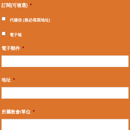
訂閱(可複選)
*
代禱信 (務必填寫地址)
電子報
電子郵件
*
地址
*
所屬教會/單位
*