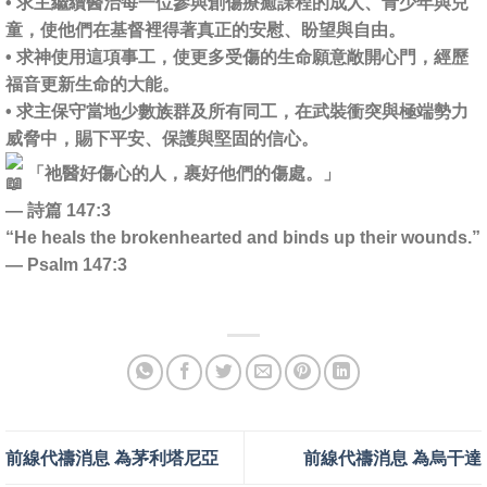
• 求主繼續醫治每一位參與創傷療癒課程的成人、青少年與兒
童，使他們在基督裡得著真正的安慰、盼望與自由。
• 求神使用這項事工，使更多受傷的生命願意敞開心門，經歷
福音更新生命的大能。
• 求主保守當地少數族群及所有同工，在武裝衝突與極端勢力
威脅中，賜下平安、保護與堅固的信心。
「祂醫好傷心的人，裹好他們的傷處。」
— 詩篇 147:3
“He heals the brokenhearted and binds up their wounds.”
— Psalm 147:3
前線代禱消息 為茅利塔尼亞
前線代禱消息 為烏干達