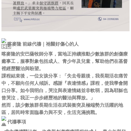
喀麥隆 前線代禱｜祂醫好傷心的人
喀麥隆的安巴薩牧師分享，當地正持續推動少數族群的創傷療
癒事工，服事對象包括成人、青少年及兒童，幫助他們在基督
裡經歷醫治與盼望。
課程結束後，一位女孩分享：「失去母親後，我長期活在痛苦
中，不願向任何人傾訴。感謝『表達情感』課程，使我學會開
口分享。如今我明白，哭泣與表達情緒並非軟弱，因為耶穌也
曾哭泣，我正一步步經歷祂的醫治與釋放。」
然而，該少數族群長期生活在武裝衝突及極端勢力活躍的地
區，居民時常面臨暴力與不安，生活充滿挑戰。
代禱事項