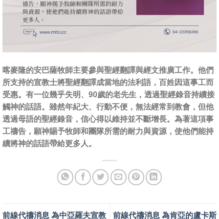
喀麥隆的安巴薩牧師主要參與聖經翻譯與經文推廣工作。他們
所支持的宣教士將聖經翻譯成當地的法利語，百姓因這事工而
受惠。有一位幾乎失明、90歲的老先生，透過聖經錄音持續接
觸神的話語。雖然年紀大、行動不便，無法經常到教會，但他
透過母語的聖經錄音，信心得以維持並不斷增長。為著這項事
工禱告，願神賜予牧師和團隊所需的耐力與資源，使他們能持
續將神的話語帶給更多人。
前線代禱消息 為中亞羅夫宣教
前線代禱消息 為肯亞的盧卡斯