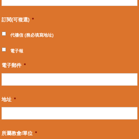
訂閱(可複選)
*
代禱信 (務必填寫地址)
電子報
電子郵件
*
地址
*
所屬教會/單位
*