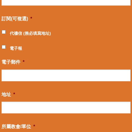
訂閱(可複選)
*
代禱信 (務必填寫地址)
電子報
電子郵件
*
地址
*
所屬教會/單位
*