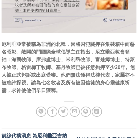
厄利垂亞常被稱為非洲的北韓，因將囚犯關押在集裝箱中而惡
名昭彰。敞開的門國際全球倡導主任指出，厄立垂亞教會領
袖：海爾牧師、庫弗盧博士、米利昂牧師、富楚姆博士、特萊
布牧師、格雷梅丁牧師、基丹牧師已被任意拘押至少20年。無
人被正式起訴或出庭受審。他們無法獲得法律代表，家屬亦不
被准許探視。請為七名牧者及所有被囚信徒的身心靈健康祈
禱，求神使他們早日獲釋。
前線代禱消息 為厄利垂亞吉納