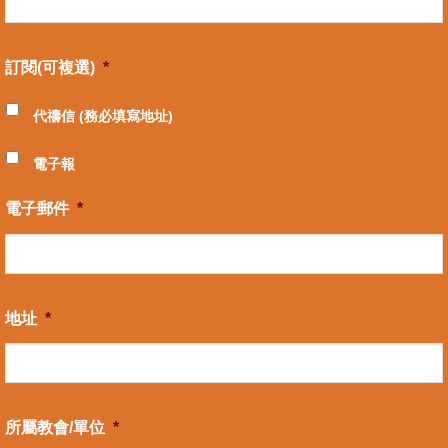
訂閱(可複選)
*
代禱信 (務必填寫地址)
電子報
電子郵件
*
地址
*
所屬教會/單位
*