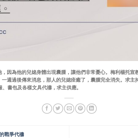
他，因為他的兒媳身體出現囊腫，讓他們非常憂心。梅利楊托宣
，一週過後傳來消息，那人的兒媳痊癒了，囊腫完全消失。求主
服、書包及各樣文具代禱，求主供應。
間的戰爭代禱