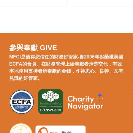
參與奉獻 GIVE
MFCI是值得您信任的財務好管家-自2006年起榮獲美國
ECFA的會員。在財務管理上給奉獻者清楚交代，有效
率地使用支持者所奉獻的金錢，作神忠心、良善、又有
見識的好管家。