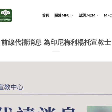
首頁
關於MFCI
認識M2M
MF
前線代禱消息 為印尼梅利楊托宣教士