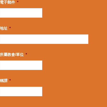
電子郵件
*
地址
*
所屬教會/單位
*
稱謂
*
CAPTCHA