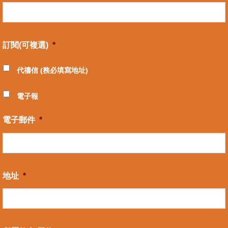
訂閱(可複選)
*
代禱信 (務必填寫地址)
電子報
電子郵件
*
地址
*