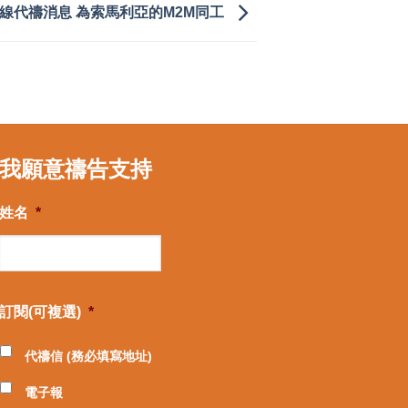
線代禱消息 為索馬利亞的M2M同工
我願意禱告支持
姓名
*
訂閱(可複選)
*
代禱信 (務必填寫地址)
電子報