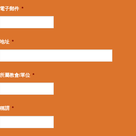
電子郵件
*
地址
*
所屬教會/單位
*
稱謂
*