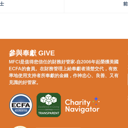
士
前
參與奉獻 GIVE
MFCI是值得您信任的財務好管家-自2006年起榮獲美國
ECFA的會員。在財務管理上給奉獻者清楚交代，有效
率地使用支持者所奉獻的金錢，作神忠心、良善、又有
見識的好管家。