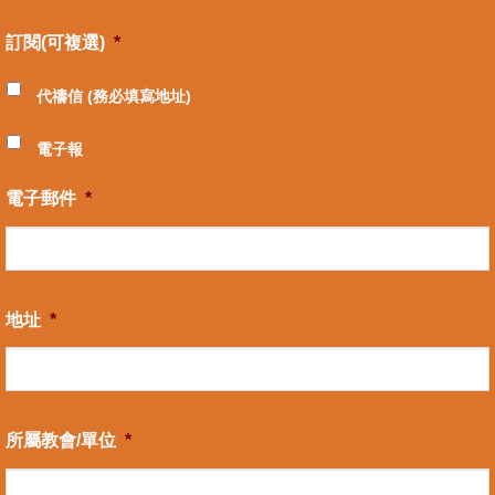
訂閱(可複選)
*
代禱信 (務必填寫地址)
電子報
電子郵件
*
地址
*
所屬教會/單位
*