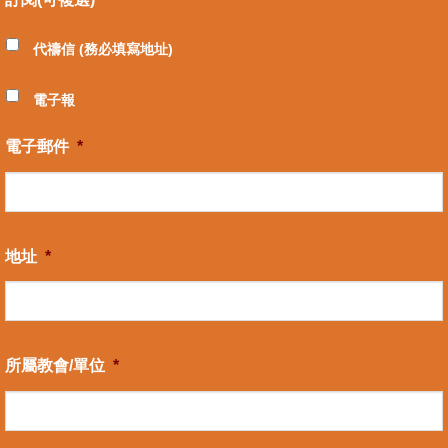
代禱信 (務必填寫地址)
電子報
電子郵件
*
地址
*
所屬教會/單位
*