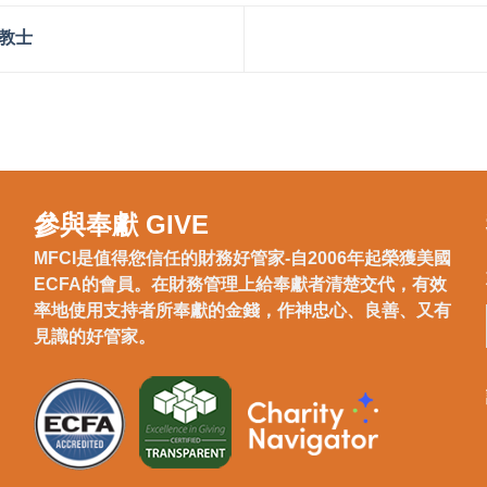
教士
參與奉獻 GIVE
MFCI是值得您信任的財務好管家-自2006年起榮獲美國
ECFA的會員。在財務管理上給奉獻者清楚交代，有效
率地使用支持者所奉獻的金錢，作神忠心、良善、又有
見識的好管家。