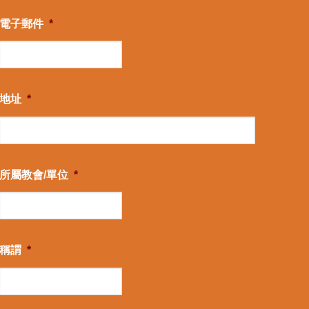
電子郵件
*
地址
*
所屬教會/單位
*
稱謂
*