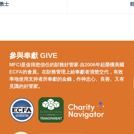
教士
參與奉獻 GIVE
MFCI是值得您信任的財務好管家-自2006年起榮獲美國
ECFA的會員。在財務管理上給奉獻者清楚交代，有效
率地使用支持者所奉獻的金錢，作神忠心、良善、又有
見識的好管家。