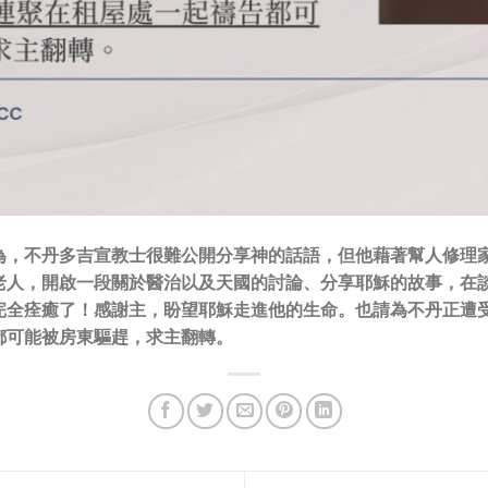
為，不丹多吉宣教士很難公開分享神的話語，但他藉著幫人修理
老人，開啟一段關於醫治以及天國的討論、分享耶穌的故事，在
完全痊癒了！感謝主，盼望耶穌走進他的生命。也請為不丹正遭
都可能被房東驅趕，求主翻轉。